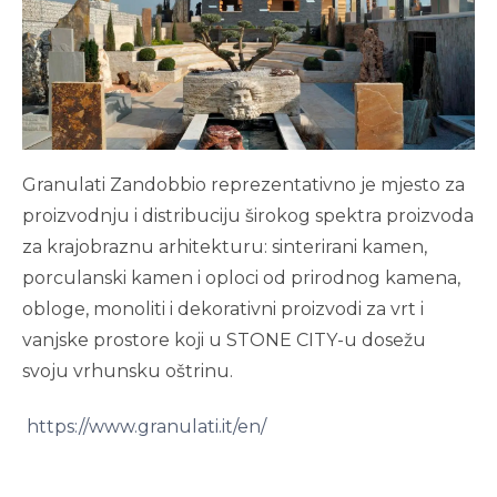
Granulati Zandobbio reprezentativno je mjesto za
proizvodnju i distribuciju širokog spektra proizvoda
za krajobraznu arhitekturu: sinterirani kamen,
porculanski kamen i oploci od prirodnog kamena,
obloge, monoliti i dekorativni proizvodi za vrt i
vanjske prostore koji u STONE CITY-u dosežu
svoju vrhunsku oštrinu.
https://www.granulati.it/en/