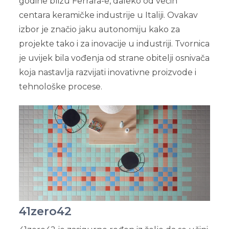
godine blizu Ferrara-e, daleko od većih
centara keramičke industrije u Italiji. Ovakav
izbor je značio jaku autonomiju kako za
projekte tako i za inovacije u industriji. Tvornica
je uvijek bila vođenja od strane obitelji osnivača
koja nastavlja razvijati inovativne proizvode i
tehnološke procese.
41zero42