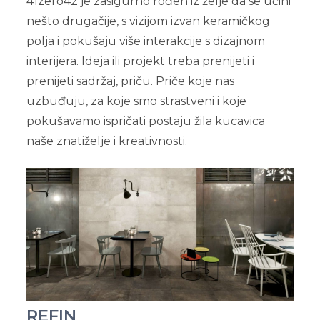
41zero42 je zasigurno rođen iz želje da se učini
nešto drugačije, s vizijom izvan keramičkog
polja i pokušaju više interakcije s dizajnom
interijera. Ideja ili projekt treba prenijeti i
prenijeti sadržaj, priču. Priče koje nas
uzbuđuju, za koje smo strastveni i koje
pokušavamo ispričati postaju žila kucavica
naše znatiželje i kreativnosti.
REFIN