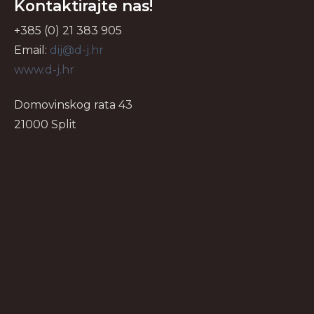
Kontaktirajte nas!
+385 (0) 21 383 905
Email:
dij@d-j.hr
www.d-j.hr
Domovinskog rata 43
21000 Split