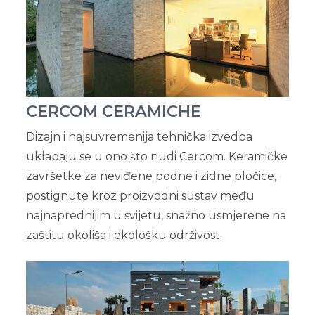
CERCOM CERAMICHE
Dizajn i najsuvremenija tehnička izvedba
uklapaju se u ono što nudi Cercom. Keramičke
završetke za neviđene podne i zidne pločice,
postignute kroz proizvodni sustav među
najnaprednijim u svijetu, snažno usmjerene na
zaštitu okoliša i ekološku održivost.