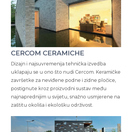
CERCOM CERAMICHE
Dizajn i najsuvremenija tehnička izvedba
uklapaju se u ono što nudi Cercom. Keramičke
završetke za neviđene podne i zidne pločice,
postignute kroz proizvodni sustav među
najnaprednijim u svijetu, snažno usmjerene na
zaštitu okoliša i ekološku održivost.