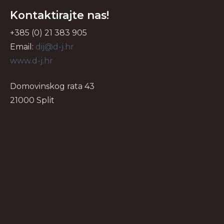
Kontaktirajte nas!
+385 (0) 21 383 905
Email:
dij@d-j.hr
www.d-j.hr
Domovinskog rata 43
21000 Split